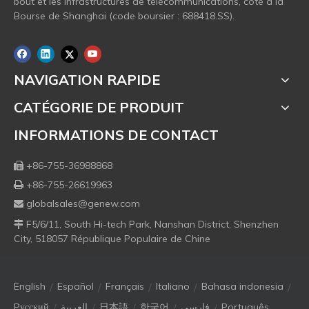
bout et les infrastructures de télécommunications, coté à la
Bourse de Shanghai (code boursier : 688418.SS).
NAVIGATION RAPIDE
CATÉGORIE DE PRODUIT
INFORMATIONS DE CONTACT
+86-755-36988868

+86-755-26619963

globalsales@genew.com

F5/6/11, South Hi-tech Park, Nanshan District, Shenzhen

City, 518057 République Populaire de Chine
/
/
/
/
/
English
Español
Français
Italiano
Bahasa indonesia
/
/
/
/
/
Pусский
العربية
日本語
한국어
فارسی
Português