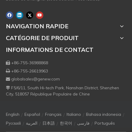
NAVIGATION RAPIDE
CATÉGORIE DE PRODUIT
INFORMATIONS DE CONTACT
+86-755-36988868

+86-755-26619963

globalsales@genew.com

F5/6/11, South Hi-tech Park, Nanshan District, Shenzhen

City, 518057 République Populaire de Chine
/
/
/
/
/
English
Español
Français
Italiano
Bahasa indonesia
/
/
/
/
/
Pусский
العربية
日本語
한국어
فارسی
Português