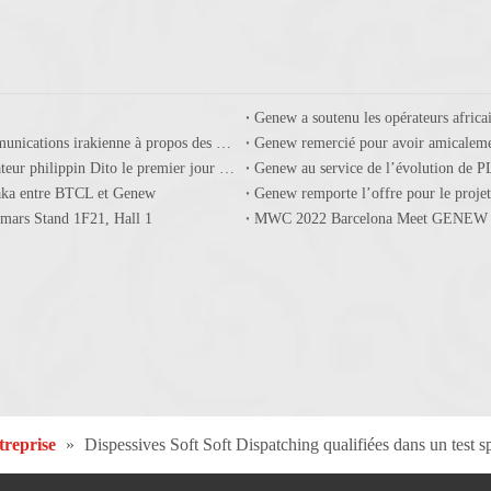
Genew a soutenu les opérateurs africa
Genew en discussion avec la compagnie des Postes et Télécommunications irakienne à propos des projets IMS
Genew remercié pour avoir amicalem
Le réseau central de Genew remporte l’appel d’offre de l’opérateur philippin Dito le premier jour du Nouvel An chinois
haka entre BTCL et Genew
Genew remporte l’offre pour le proje
mars Stand 1F21, Hall 1
MWC 2022 Barcelona Meet GENEW du 
treprise
»
Dispessives Soft Soft Dispatching qualifiées dans un test spé