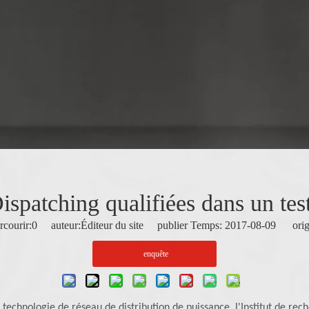
spatching qualifiées dans un test 
courir:
0
auteur:Éditeur du site publier Temps: 2017-08-09 orig
enquête
technologie de réseau de distribution de puissance, l'Institut de reche