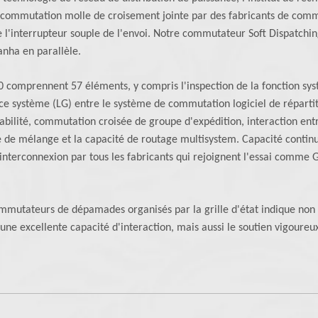
e commutation molle de croisement jointe par des fabricants de comm
. de l'interrupteur souple de l'envoi. Notre commutateur Soft Dispatc
anha en parallèle.
comprennent 57 éléments, y compris l'inspection de la fonction syst
ace système (LG) entre le système de commutation logiciel de réparti
iabilité, commutation croisée de groupe d'expédition, interaction en
de mélange et la capacité de routage multisystem. Capacité continue.
nterconnexion par tous les fabricants qui rejoignent l'essai comme 
commutateurs de dépamades organisés par la grille d'état indique non s
é et une excellente capacité d'interaction, mais aussi le soutien vigo