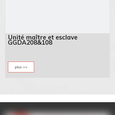
Unité maître et esclave
GGDA208&108
plus >>