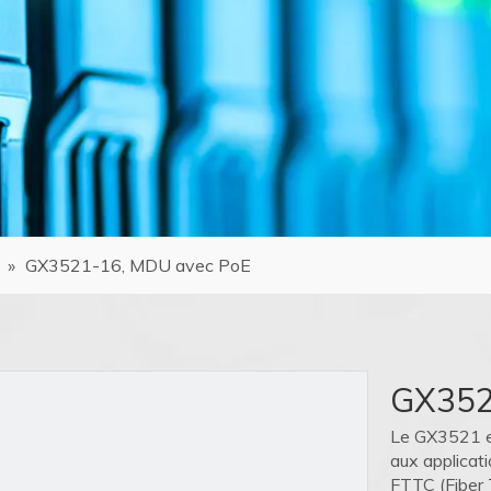
»
GX3521-16, MDU avec PoE
GX352
Le GX3521 es
aux applicat
FTTC (Fiber T