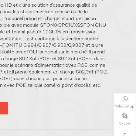
éo HD et d’une solution d’assurance qualité de
 pour les utilisateurs d’entreprise ou de la
L'appareil prend en charge le port de liaison
lexible avec module GPON/XGPON/XGSPON ONU
e et fournit jusqu’à 10Gbit/s en transmission
nstream. Il est conforme à la dernière norme
PON ITU G.984/G.987/G.988/G.9807 et a une
bilité avec l’OLT principal sur le marché. Il prend
n charge 802.3af (POE) et 802.3at (POE+) dans
pour le scénario d’alimentation avec POE, comme
P, etc.Il prend également en charge 802.3af (POE)
POE+) dans chaque port pour le scénario
n avec POE, tel que caméra, point d'accès, etc.
WhatsApp
Skype