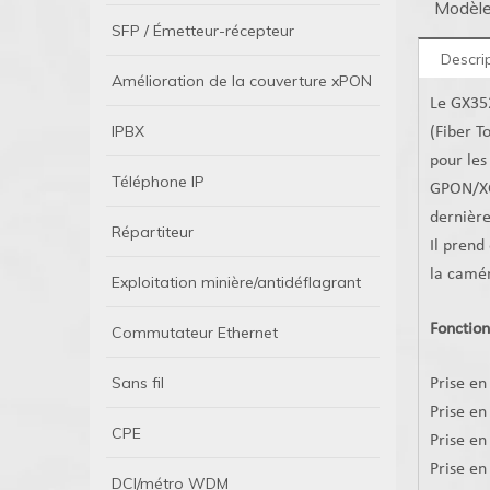
Modèle
SFP / Émetteur-récepteur
Descri
Amélioration de la couverture xPON
Le GX352
IPBX
(Fiber T
pour les
Téléphone IP
GPON/XG
dernièr
Répartiteur
Il prend
la camér
Exploitation minière/antidéflagrant
Fonction
Commutateur Ethernet
Sans fil
Prise e
Prise en
CPE
Prise e
Prise e
DCI/métro WDM