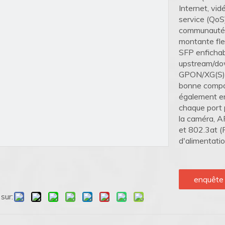
Internet, vid
service (QoS)
communauté. 
montante f
SFP enfichabl
upstream/dow
GPON/XG(S)-
bonne compati
également e
chaque port 
la caméra, A
et 802.3at (
d'alimentatio
enquête
sur: