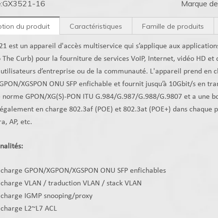
:
GX3521-16
Marque de 
ption du produit
Caractéristiques
Famille de produits
1 est un appareil d'accès multiservice qui s’applique aux applicatio
o The Curb) pour la fourniture de services VoIP, Internet, vidéo HD et
 utilisateurs d’entreprise ou de la communauté. L'appareil prend en 
PON/XGSPON ONU SFP enfichable et fournit jusqu’à 10Gbit/s en tran
e norme GPON/XG(S)-PON ITU G.984/G.987/G.988/G.9807 et a une bonn
 également en charge 802.3af (POE) et 802.3at (POE+) dans chaque 
a, AP, etc.
nalités:
n charge GPON/XGPON/XGSPON ONU SFP enfichables
 charge VLAN / traduction VLAN / stack VLAN
n charge IGMP snooping/proxy
n charge L2~L7 ACL