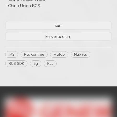
- China Union RCS
sur:
En vertu d'un:
IMS
Rcs comme
Matap
Hub rcs
RCS SDK
5g
Rcs