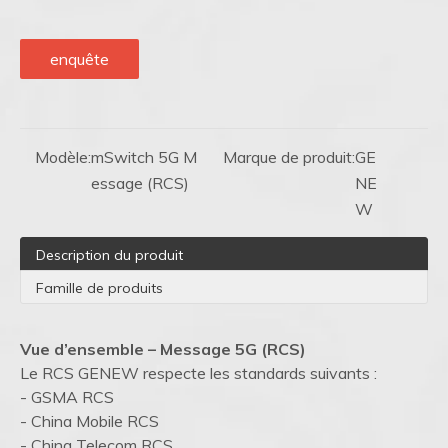
enquête
Modèle:
mSwitch 5G M
Marque de produit:
GE
essage (RCS)
NE
W
Description du produit
Famille de produits
Vue d’ensemble – Message 5G (RCS)
Le RCS GENEW respecte les standards suivants :
- GSMA RCS
- China Mobile RCS
- China Telecom RCS