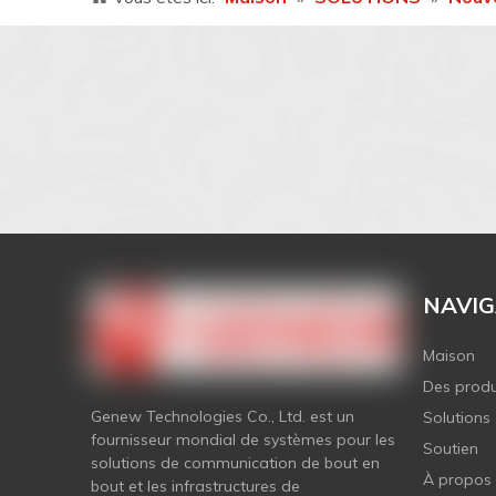
NAVIG
Maison
Des produ
Genew Technologies Co., Ltd. est un
Solutions
fournisseur mondial de systèmes pour les
Soutien
solutions de communication de bout en
À propos
bout et les infrastructures de