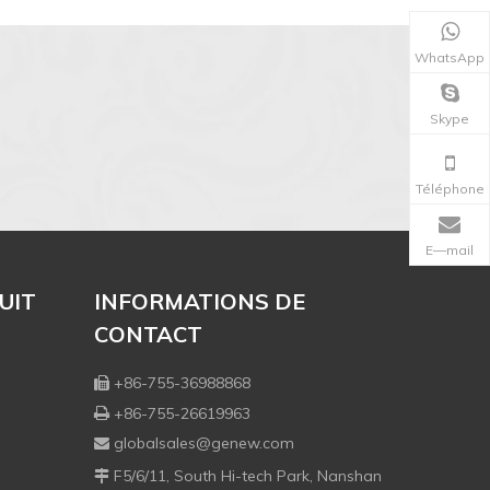
WhatsApp
Skype
Téléphone
E—mail
UIT
INFORMATIONS DE
CONTACT
+86-755-36988868

+86-755-26619963

globalsales@genew.com

F5/6/11, South Hi-tech Park, Nanshan
