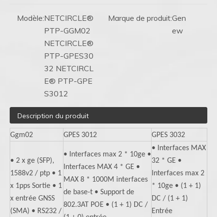
Modèle:
NETCIRCLE®
Marque de produit:
Gen
PTP-GGM02
ew
NETCIRCLE®
PTP-GPES30
32 NETCIRCL
E® PTP-GPE
S3012
Description du produit
Ggm02
GPES 3012
GPES 3032
• Interfaces MAX
• Interfaces max 2 * 10ge •
• 2 x ge (SFP),
32 * GE •
Interfaces MAX 4 * GE •
1588v2 / ptp • 1
Interfaces max 2
MAX 8 * 1000M interfaces
x 1pps Sortie • 1
* 10ge • (1 + 1)
de base-t • Support de
x entrée GNSS
DC / (1 + 1)
802.3AT POE • (1 + 1) DC /
(SMA) • RS232 /
Entrée