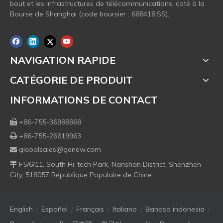
bout et les infrastructures de télécommunications, coté à la
Bourse de Shanghai (code boursier : 688418.SS).
NAVIGATION RAPIDE
CATÉGORIE DE PRODUIT
INFORMATIONS DE CONTACT
+86-755-36988868

+86-755-26619963

globalsales@genew.com

F5/6/11, South Hi-tech Park, Nanshan District, Shenzhen

City, 518057 République Populaire de Chine
/
/
/
/
/
English
Español
Français
Italiano
Bahasa indonesia