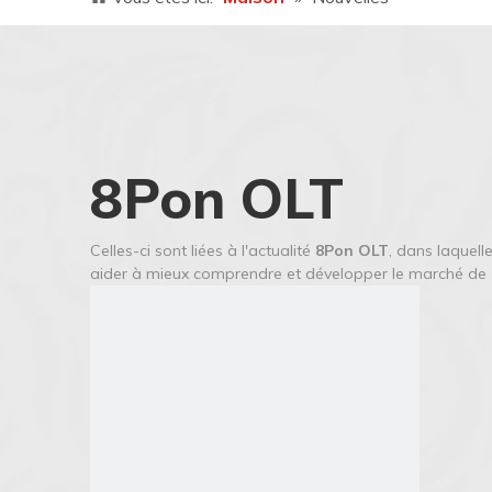
8Pon OLT
Celles-ci sont liées à l'actualité
8Pon OLT
, dans laquel
aider à mieux comprendre et développer le marché de