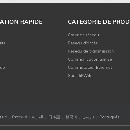
ATION RAPIDE
CATÉGORIE DE PROD
Cœur de réseau
its
Réseau d'accès
Réseau de transmission
Communication unifiée
 de
Commutateur Ethernet
Sans fil/Wifi
/
/
/
/
/
/
esia
Pусский
العربية
日本語
한국어
فارسی
Português