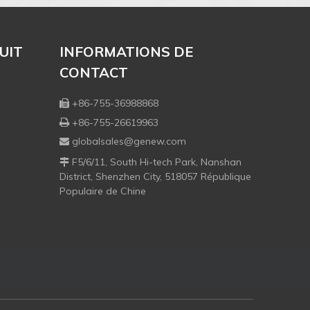
UIT
INFORMATIONS DE
CONTACT
+86-755-36988868

+86-755-26619963

globalsales@genew.com

F5/6/11, South Hi-tech Park, Nanshan

District, Shenzhen City, 518057 République
Populaire de Chine