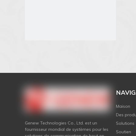
NAVIG
Maison
Des produ
Genew Technologies Co., Ltd. est un
Solutions
fournisseur mondial de systèmes pour les
Soutien
solutions de communication de bout en