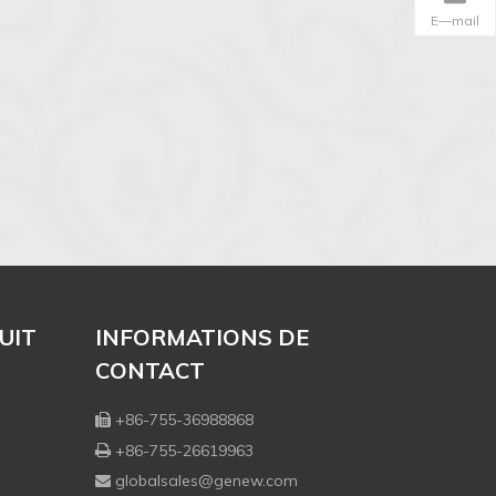
E—mail
UIT
INFORMATIONS DE
CONTACT
+86-755-36988868

+86-755-26619963

globalsales@genew.com
