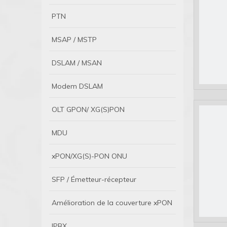
PTN
MSAP / MSTP
DSLAM / MSAN
Modem DSLAM
OLT GPON/ XG(S)PON
MDU
xPON/XG(S)-PON ONU
SFP / Émetteur-récepteur
Amélioration de la couverture xPON
IPBX