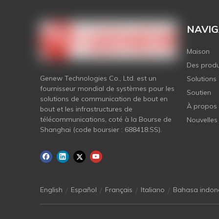
NAVIG
Maison
Des produ
Genew Technologies Co., Ltd. est un
Solutions
fournisseur mondial de systèmes pour les
Soutien
solutions de communication de bout en
À propos
bout et les infrastructures de
télécommunications, coté à la Bourse de
Nouvelles
Shanghai (code boursier : 688418.SS).
/
/
/
/
English
Español
Français
Italiano
Bahasa indon