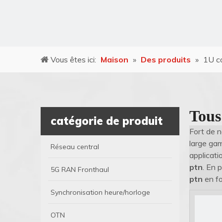
Vous êtes ici:
Maison
»
Des produits
»
1U c
Tous
catégorie de produit
Fort de 
large ga
Réseau central
applicati
ptn
. En 
5G RAN Fronthaul
ptn
en fo
Synchronisation heure/horloge
OTN