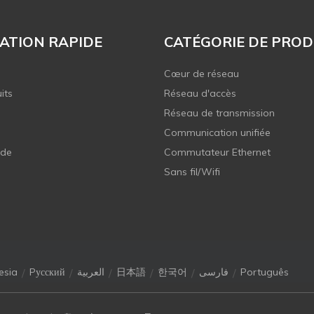
ATION RAPIDE
CATÉGORIE DE PROD
Cœur de réseau
its
Réseau d'accès
Réseau de transmission
Communication unifiée
 de
Commutateur Ethernet
Sans fil/Wifi
/
/
/
/
/
/
esia
Pусский
العربية
日本語
한국어
فارسی
Português