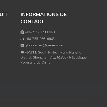
UIT
INFORMATIONS DE
CONTACT
+86-755-36988868

+86-755-26619963

globalsales@genew.com

F5/6/11, South Hi-tech Park, Nanshan

District, Shenzhen City, 518057 République
Populaire de Chine