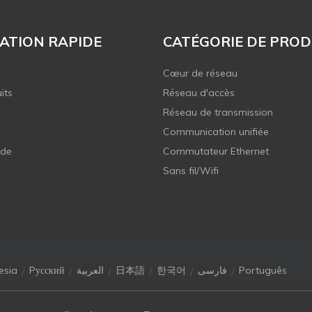
ATION RAPIDE
CATÉGORIE DE PROD
Cœur de réseau
its
Réseau d'accès
Réseau de transmission
Communication unifiée
 de
Commutateur Ethernet
Sans fil/Wifi
/
/
/
/
/
/
esia
Pусский
العربية
日本語
한국어
فارسی
Português