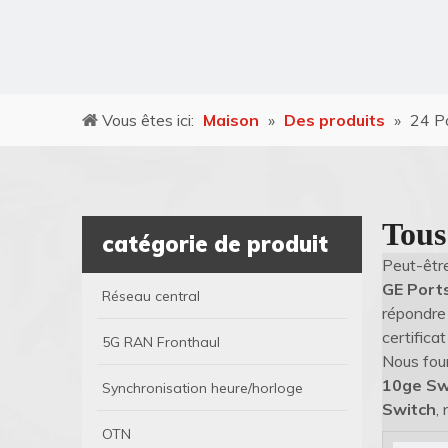
Vous êtes ici:
Maison
»
Des produits
»
24 P
Tous
catégorie de produit
Peut-êtr
GE Port
Réseau central
répondre
certifica
5G RAN Fronthaul
Nous four
10ge Sw
Synchronisation heure/horloge
Switch
,
OTN