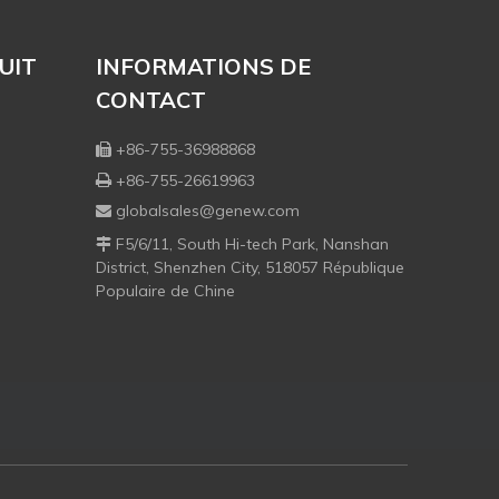
UIT
INFORMATIONS DE
CONTACT
+86-755-36988868

+86-755-26619963

globalsales@genew.com

F5/6/11, South Hi-tech Park, Nanshan

District, Shenzhen City, 518057 République
Populaire de Chine