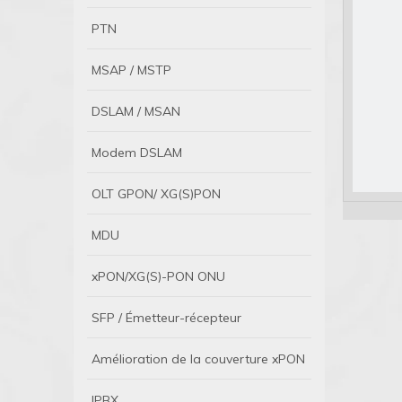
PTN
MSAP / MSTP
DSLAM / MSAN
Modem DSLAM
OLT GPON/ XG(S)PON
MDU
xPON/XG(S)-PON ONU
SFP / Émetteur-récepteur
Amélioration de la couverture xPON
IPBX