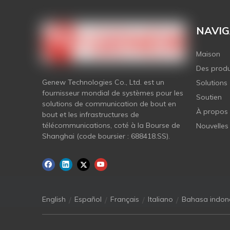
NAVIG
Maison
Des produ
Genew Technologies Co., Ltd. est un
Solutions
fournisseur mondial de systèmes pour les
Soutien
solutions de communication de bout en
À propos
bout et les infrastructures de
télécommunications, coté à la Bourse de
Nouvelles
Shanghai (code boursier : 688418.SS).
/
/
/
/
English
Español
Français
Italiano
Bahasa indon