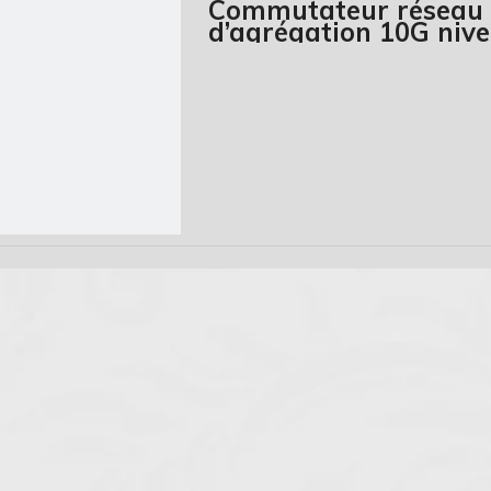
Commutateur réseau 
d’agrégation 10G niv
GS235