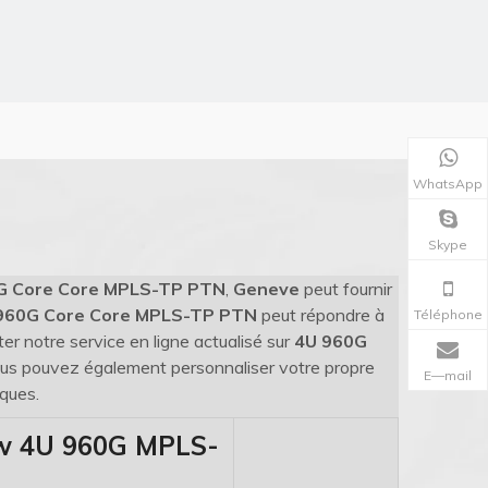
WhatsApp
Skype
G Core Core MPLS-TP PTN
,
Geneve
peut fournir
960G Core Core MPLS-TP PTN
peut répondre à
Téléphone
er notre service en ligne actualisé sur
4U 960G
 vous pouvez également personnaliser votre propre
E—mail
ques.
w 4U 960G MPLS-