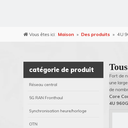
Vous êtes ici:
Maison
»
Des produits
»
4U 9
Tous
catégorie de produit
Fort de 
une larg
Réseau central
de nombre
Core Co
5G RAN Fronthaul
4U 960G
Synchronisation heure/horloge
OTN