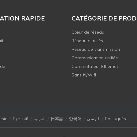
ATION RAPIDE
CATÉGORIE DE PROD
Cœur de réseau
its
Réseau d'accès
Réseau de transmission
Communication unifiée
 de
Commutateur Ethernet
Sans fil/Wifi
/
/
/
/
/
/
esia
Pусский
العربية
日本語
한국어
فارسی
Português