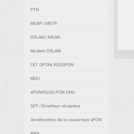
PTN
MSAP / MSTP
DSLAM / MSAN
Modem DSLAM
OLT GPON/ XG(S)PON
MDU
xPON/XG(S)-PON ONU
SFP / Émetteur-récepteur
Amélioration de la couverture xPON
IPBX