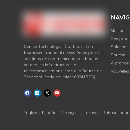
NAVIG
Maison
Des produ
Genew Technologies Co., Ltd. est un
Solutions
fournisseur mondial de systèmes pour les
Soutien
solutions de communication de bout en
À propos
bout et les infrastructures de
télécommunications, coté à la Bourse de
Nouvelles
Shanghai (code boursier : 688418.SS).
/
/
/
/
English
Español
Français
Italiano
Bahasa indon