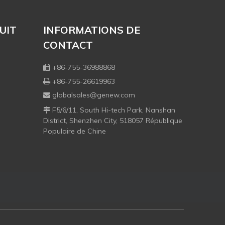
UIT
INFORMATIONS DE
CONTACT
+86-755-36988868

+86-755-26619963

globalsales@genew.com

F5/6/11, South Hi-tech Park, Nanshan

District, Shenzhen City, 518057 République
Populaire de Chine