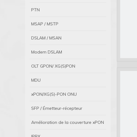
PTN
MSAP / MSTP
DSLAM / MSAN
Modem DSLAM
OLT GPON/ XG(S)PON
MDU
xPON/XG(S)-PON ONU
SFP / Émetteur-récepteur
Amélioration de la couverture xPON
IPBX