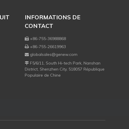
UIT
INFORMATIONS DE
CONTACT
+86-755-36988868

+86-755-26619963

globalsales@genew.com

F5/6/11, South Hi-tech Park, Nanshan

District, Shenzhen City, 518057 République
Populaire de Chine