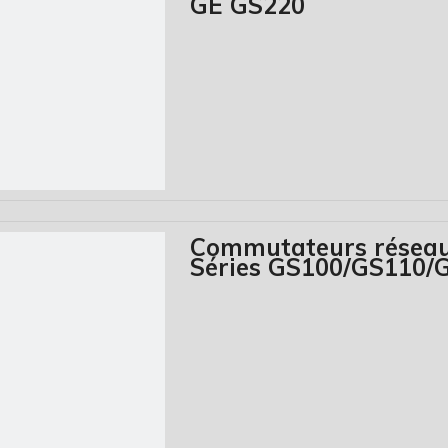
GE GS220
Commutateurs réseau
Séries GS100/GS110/