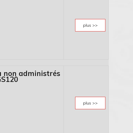
plus >>
 non administrés
GS120
plus >>