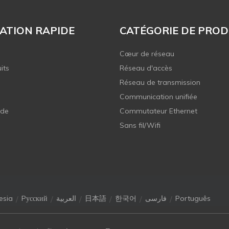
ATION RAPIDE
CATÉGORIE DE PROD
Cœur de réseau
its
Réseau d'accès
Réseau de transmission
Communication unifiée
 de
Commutateur Ethernet
Sans fil/Wifi
/
/
/
/
/
/
esia
Pусский
العربية
日本語
한국어
فارسی
Português