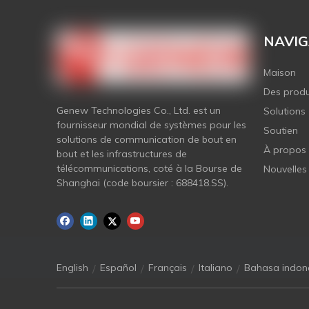
NAVIG
Maison
Des produ
Genew Technologies Co., Ltd. est un
Solutions
fournisseur mondial de systèmes pour les
Soutien
solutions de communication de bout en
À propos
bout et les infrastructures de
télécommunications, coté à la Bourse de
Nouvelles
Shanghai (code boursier : 688418.SS).
/
/
/
/
English
Español
Français
Italiano
Bahasa indon