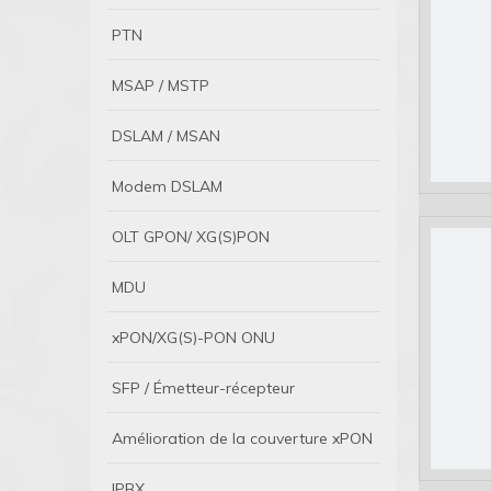
PTN
MSAP / MSTP
DSLAM / MSAN
Modem DSLAM
OLT GPON/ XG(S)PON
MDU
xPON/XG(S)-PON ONU
SFP / Émetteur-récepteur
Amélioration de la couverture xPON
IPBX