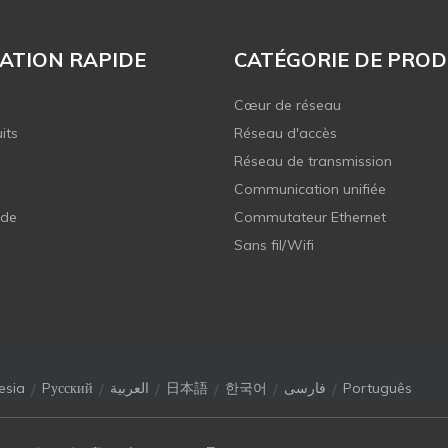
ATION RAPIDE
CATÉGORIE DE PROD
Cœur de réseau
its
Réseau d'accès
Réseau de transmission
Communication unifiée
 de
Commutateur Ethernet
Sans fil/Wifi
/
/
/
/
/
/
esia
Pусский
العربية
日本語
한국어
فارسی
Português