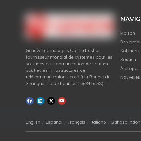
NAVIG
Maison
Des produ
Genew Technologies Co., Ltd. est un
Solutions
fournisseur mondial de systèmes pour les
Soutien
solutions de communication de bout en
À propos
bout et les infrastructures de
télécommunications, coté à la Bourse de
Nouvelles
Shanghai (code boursier : 688418.SS).
/
/
/
/
English
Español
Français
Italiano
Bahasa indon