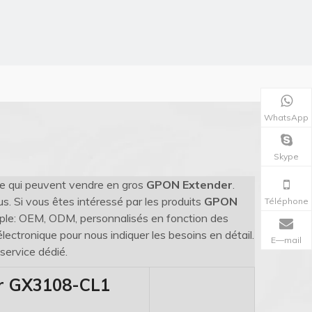
WhatsApp
Skype
e qui peuvent vendre en gros
GPON Extender
.
us. Si vous êtes intéressé par les produits
GPON
Téléphone
emple: OEM, ODM, personnalisés en fonction des
lectronique pour nous indiquer les besoins en détail.
E—mail
service dédié.
r GX3108-CL1