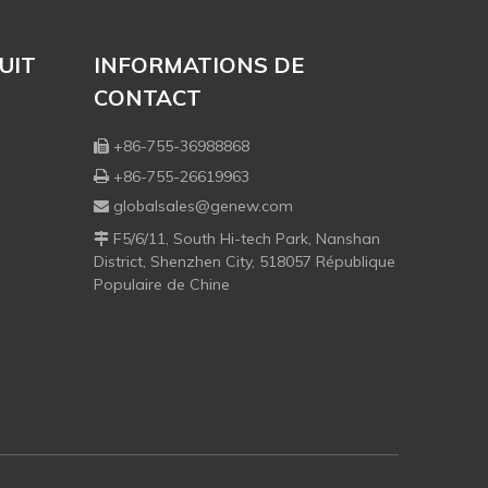
UIT
INFORMATIONS DE
CONTACT
+86-755-36988868

+86-755-26619963

globalsales@genew.com

F5/6/11, South Hi-tech Park, Nanshan

District, Shenzhen City, 518057 République
Populaire de Chine