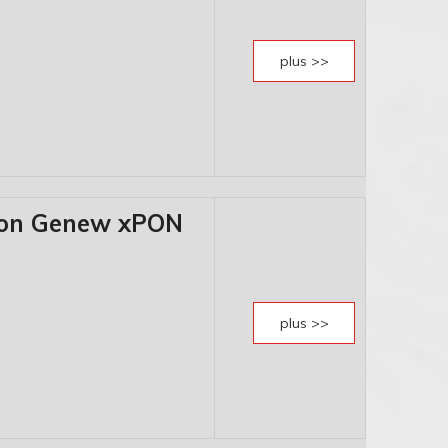
plus >>
sion Genew xPON
plus >>