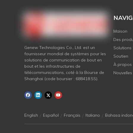
NAVIG
Maison
Des produ
Genew Technologies Co., Ltd. est un
Solutions
fournisseur mondial de systèmes pour les
Soutien
solutions de communication de bout en
À propos
bout et les infrastructures de
télécommunications, coté à la Bourse de
Nouvelles
Shanghai (code boursier : 688418.SS).
/
/
/
/
English
Español
Français
Italiano
Bahasa indon