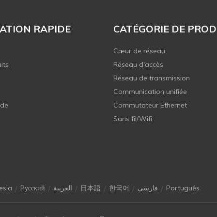
ATION RAPIDE
CATÉGORIE DE PROD
Cœur de réseau
its
Réseau d'accès
Réseau de transmission
Communication unifiée
 de
Commutateur Ethernet
Sans fil/Wifi
/
/
/
/
/
/
esia
Pусский
العربية
日本語
한국어
فارسی
Português