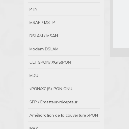
PTN
MSAP / MSTP
DSLAM / MSAN
Modem DSLAM
OLT GPON/ XG(S)PON
MDU
xPON/XG(S)-PON ONU
SFP / Émetteur-récepteur
Amélioration de la couverture xPON
IPBX