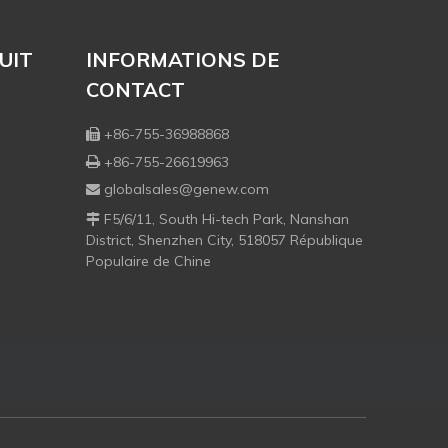
UIT
INFORMATIONS DE
CONTACT
+86-755-36988868

+86-755-26619963

globalsales@genew.com

F5/6/11, South Hi-tech Park, Nanshan

District, Shenzhen City, 518057 République
Populaire de Chine