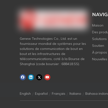
NAVIG
Maison
Des produ
Genew Technologies Co., Ltd. est un
Solutions
fournisseur mondial de systèmes pour les
Soutien
solutions de communication de bout en
À propos
bout et les infrastructures de
télécommunications, coté à la Bourse de
Nouvelles
Shanghai (code boursier : 688418.SS).
/
/
/
/
English
Español
Français
Italiano
Bahasa indon