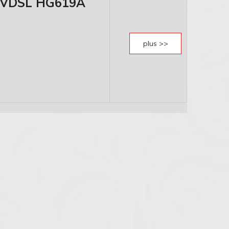
 VDSL HG619A
plus >>