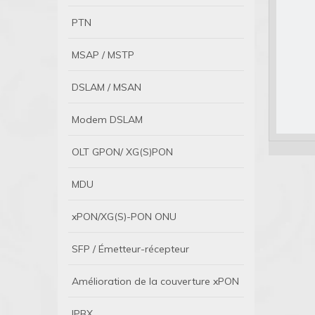
PTN
MSAP / MSTP
DSLAM / MSAN
Modem DSLAM
OLT GPON/ XG(S)PON
MDU
xPON/XG(S)-PON ONU
SFP / Émetteur-récepteur
Amélioration de la couverture xPON
IPBX