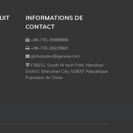
UIT
INFORMATIONS DE
CONTACT
+86-755-36988868

+86-755-26619963

globalsales@genew.com

F5/6/11, South Hi-tech Park, Nanshan

District, Shenzhen City, 518057 République
Populaire de Chine