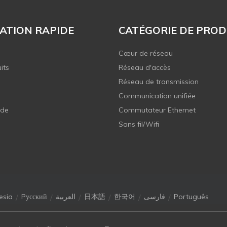
ATION RAPIDE
CATÉGORIE DE PROD
Cœur de réseau
its
Réseau d'accès
Réseau de transmission
Communication unifiée
 de
Commutateur Ethernet
Sans fil/Wifi
/
/
/
/
/
/
esia
Pусский
العربية
日本語
한국어
فارسی
Português