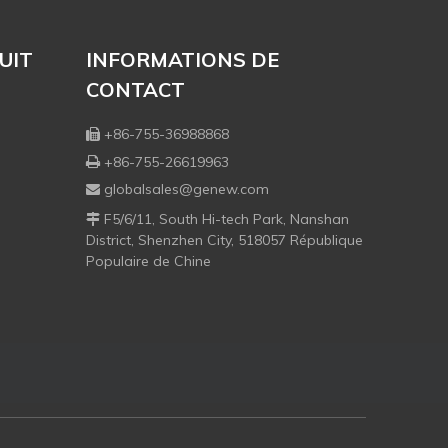
UIT
INFORMATIONS DE
CONTACT
+86-755-36988868

+86-755-26619963

globalsales@genew.com

F5/6/11, South Hi-tech Park, Nanshan

District, Shenzhen City, 518057 République
Populaire de Chine