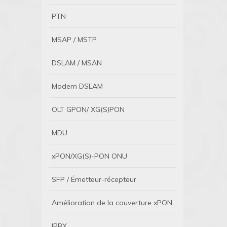
PTN
MSAP / MSTP
DSLAM / MSAN
Modem DSLAM
OLT GPON/ XG(S)PON
MDU
xPON/XG(S)-PON ONU
SFP / Émetteur-récepteur
Amélioration de la couverture xPON
IPBX