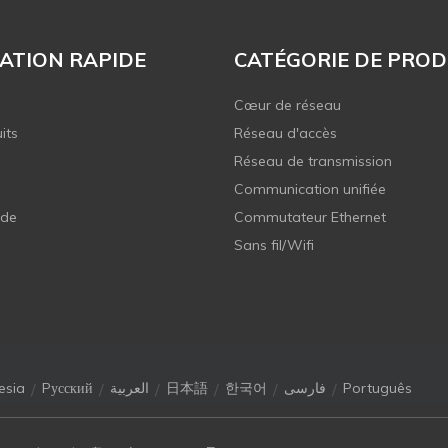
ATION RAPIDE
CATÉGORIE DE PROD
Cœur de réseau
its
Réseau d'accès
Réseau de transmission
Communication unifiée
 de
Commutateur Ethernet
Sans fil/Wifi
/
/
/
/
/
/
esia
Pусский
العربية
日本語
한국어
فارسی
Português