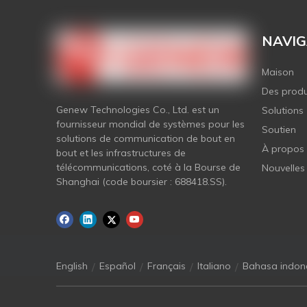
NAVIG
Maison
Des produ
Genew Technologies Co., Ltd. est un
Solutions
fournisseur mondial de systèmes pour les
Soutien
solutions de communication de bout en
À propos
bout et les infrastructures de
télécommunications, coté à la Bourse de
Nouvelles
Shanghai (code boursier : 688418.SS).
/
/
/
/
English
Español
Français
Italiano
Bahasa indon