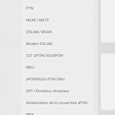
PTN
MSAP / MSTP
DSLAM / MSAN
Modem DSLAM
OLT GPON/ XG(S)PON
MDU
xPON/XG(S)-PON ONU
SFP / Émetteur-récepteur
Amélioration de la couverture xPON
IPBX