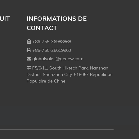
UIT
INFORMATIONS DE
CONTACT
+86-755-36988868

+86-755-26619963

globalsales@genew.com

F5/6/11, South Hi-tech Park, Nanshan

District, Shenzhen City, 518057 République
Populaire de Chine