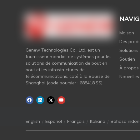
NAVIG
Maison
Des produ
Genew Technologies Co., Ltd. est un
Solutions
fournisseur mondial de systèmes pour les
Soutien
solutions de communication de bout en
À propos
bout et les infrastructures de
télécommunications, coté à la Bourse de
Nouvelles
Shanghai (code boursier : 688418.SS).
/
/
/
/
English
Español
Français
Italiano
Bahasa indon