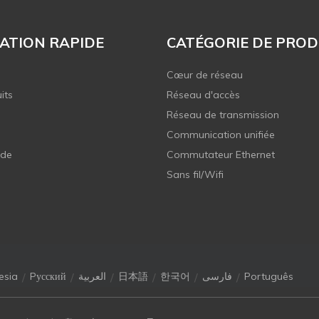
ATION RAPIDE
CATÉGORIE DE PROD
Cœur de réseau
its
Réseau d'accès
Réseau de transmission
Communication unifiée
 de
Commutateur Ethernet
Sans fil/Wifi
/
/
/
/
/
/
esia
Pусский
العربية
日本語
한국어
فارسی
Português