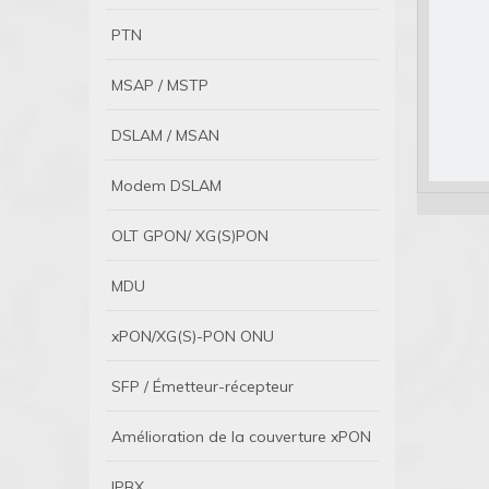
PTN
MSAP / MSTP
DSLAM / MSAN
Modem DSLAM
OLT GPON/ XG(S)PON
MDU
xPON/XG(S)-PON ONU
SFP / Émetteur-récepteur
Amélioration de la couverture xPON
IPBX