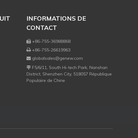
UIT
INFORMATIONS DE
CONTACT
+86-755-36988868

+86-755-26619963

globalsales@genew.com

F5/6/11, South Hi-tech Park, Nanshan

District, Shenzhen City, 518057 République
Populaire de Chine