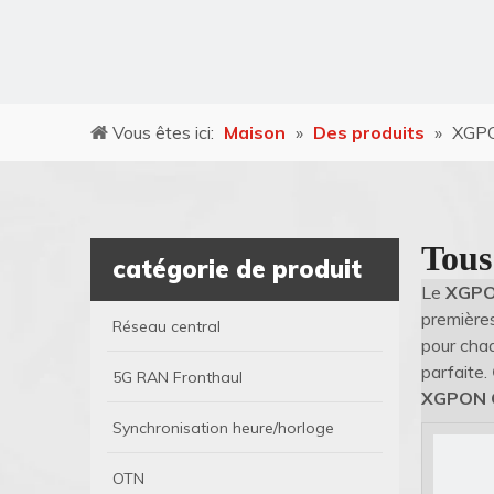
Vous êtes ici:
Maison
»
Des produits
»
XGP
Tous
catégorie de produit
Le
XGPO
premières
Réseau central
pour cha
parfaite.
5G RAN Fronthaul
XGPON 
Synchronisation heure/horloge
OTN