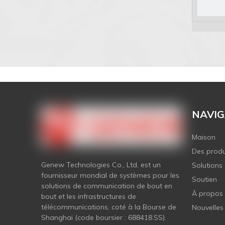
NAVIG
Maison
Des produ
Genew Technologies Co., Ltd. est un
Solutions
fournisseur mondial de systèmes pour les
Soutien
solutions de communication de bout en
À propos
bout et les infrastructures de
télécommunications, coté à la Bourse de
Nouvelles
Shanghai (code boursier : 688418.SS).