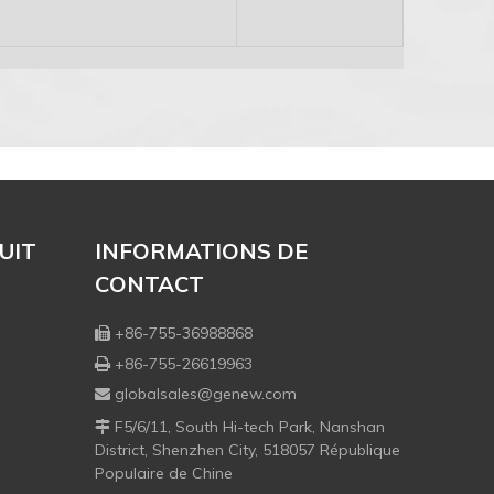
UIT
INFORMATIONS DE
CONTACT
+86-755-36988868

+86-755-26619963

globalsales@genew.com

F5/6/11, South Hi-tech Park, Nanshan

District, Shenzhen City, 518057 République
Populaire de Chine