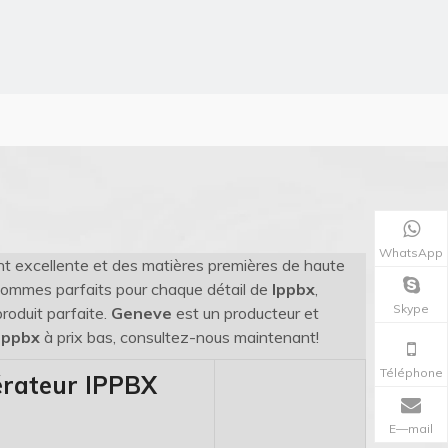
WhatsApp
t excellente et des matières premières de haute
sommes parfaits pour chaque détail de
Ippbx
,
Skype
roduit parfaite.
Geneve
est un producteur et
Ippbx
à prix bas, consultez-nous maintenant!
Téléphone
rateur IPPBX
E—mail