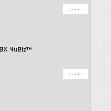
plus >>
PBX NuBiz™
plus >>