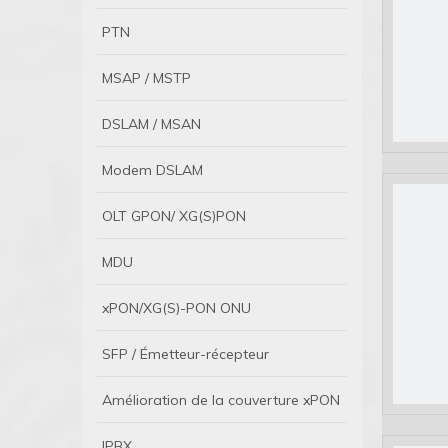
PTN
MSAP / MSTP
DSLAM / MSAN
Modem DSLAM
OLT GPON/ XG(S)PON
MDU
xPON/XG(S)-PON ONU
SFP / Émetteur-récepteur
Amélioration de la couverture xPON
IPBX